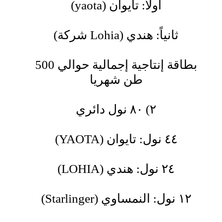
(yaota) أولاً: تايوان
(شركة Lohia) ثانياً: هندي
بطاقة إنتاجية إجمالية حوالي 500
طن شهريا
٢) ٨٠ نول دائري
(YAOTA) ٤٤ نول: تايوان
(LOHIA) ٢٤ نول: هندي
(Starlinger) ١٢ نول: النمساوي