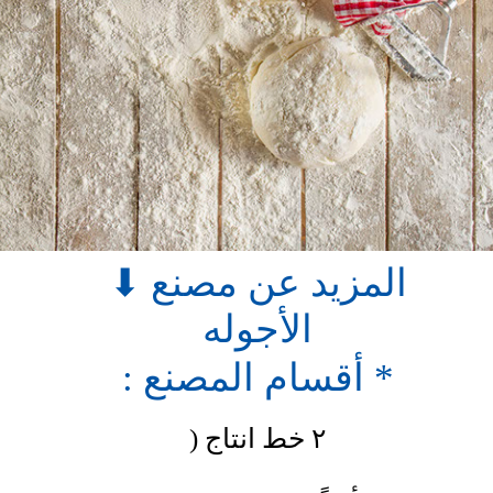
⬇ المزيد عن مصنع
الأجوله
: أقسام المصنع *
) ٢ خط انتاج