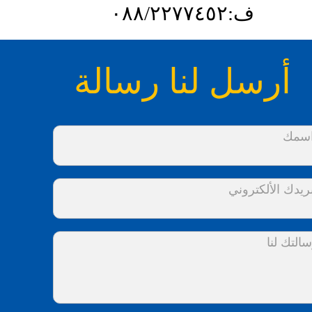
ف:٠٨٨/٢٢٧٧٤٥٢
أرسل لنا رسالة
سمك
ريدك الألكتروني
التك لنا