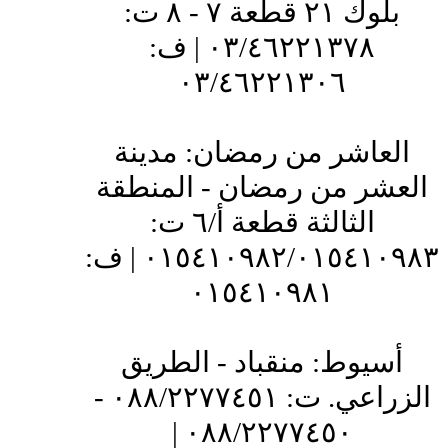
بلوك ٢١ قطعة ٧ - ٨ ت:
٠٣/٤٦٢٢١٣٧٨ | ف:
٠٣/٤٦٢٢١٣٠٦
العاشر من رمضان: مدينة
العشر من رمضان - المنطقة
الثالثة قطعة أ/٦ ت:
٠١٥٤١٠٩٨٢/٠١٥٤١٠٩٨٣ | ف:
٠١٥٤١٠٩٨١
أسيوط: منقباد - الطريق
الزراعي. ت: ٠٨٨/٢٢٧٧٤٥١ -
٠٨٨/٢٢٧٧٤٥٠ |