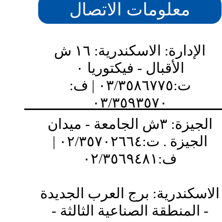
معلومات الاتصال
الإدارة: الاسكندرية: ١٦ ش
الأقبال - فيكتوريا ٠
ت:٠٣/٣٥٨٦٧٧٥ | ف:
٠٣/٣٥٩٣٥٧٠
الجيزة: ٣ش الجامعة - ميدان
الجيزة . ت:٠٢/٣٥٧٠٢٦٦٤ |
ف:٠٢/٣٥٦٩٤٨١
الاسكندرية: برج العرب الجديدة
- المنطقة الصناعية الثالثة -